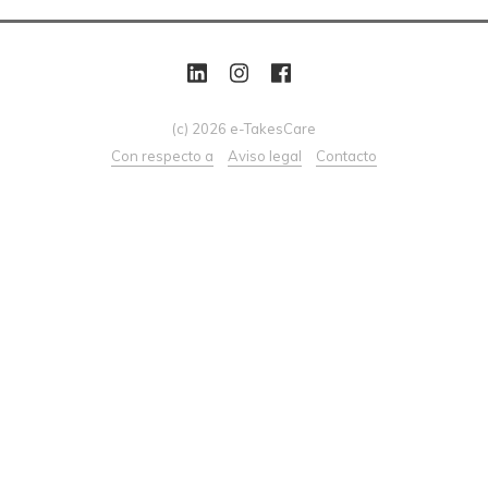
(c) 2026 e-TakesCare
Con respecto a
Aviso legal
Contacto