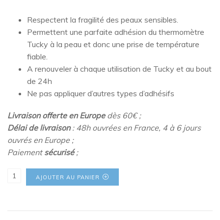
Respectent la fragilité des peaux sensibles.
Permettent une parfaite adhésion du thermomètre
Tucky à la peau et donc une prise de température
fiable.
A renouveler à chaque utilisation de Tucky et au bout
de 24h
Ne pas appliquer d’autres types d’adhésifs
Livraison offerte en Europe
dès 60€ ;
Délai de livraison
: 48h ouvrées en France, 4 à 6 jours
ouvrés en Europe ;
Paiement
sécurisé
;
quantité de 1 recharge de 15 adhésifs double face
AJOUTER AU PANIER
hypoallergéniques [ADH-21]