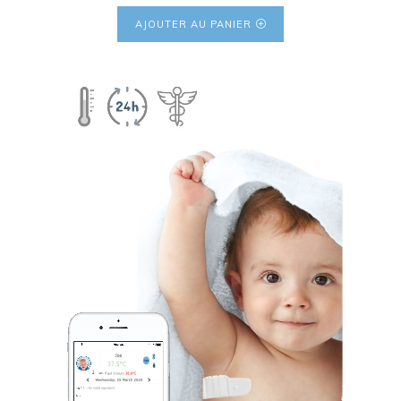
prix
prix
AJOUTER AU PANIER
initial
actuel
était :
est :
155,78 €.
124,90 €.