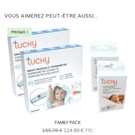
VOUS AIMEREZ PEUT-ÊTRE AUSSI…
PROMO !
FAMILY PACK
Le
Le
155,78
€
124,90
€
TTC