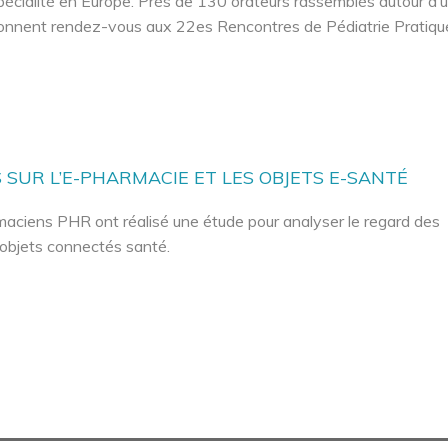
pécialité en Europe. Près de 130 orateurs rassemblés autour d’
onnent rendez-vous aux 22es Rencontres de Pédiatrie Pratiqu
 SUR L’E-PHARMACIE ET LES OBJETS E-SANTÉ
aciens PHR ont réalisé une étude pour analyser le regard des
 objets connectés santé.