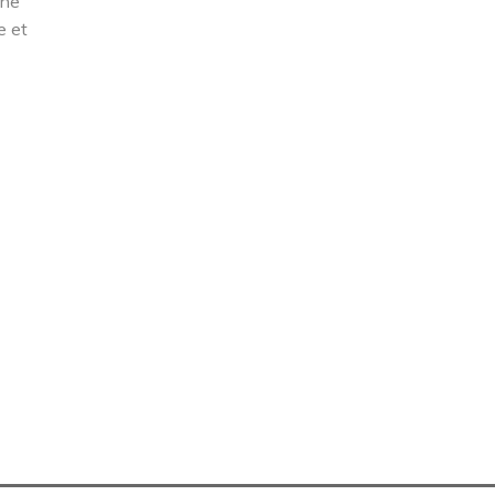
une
e et