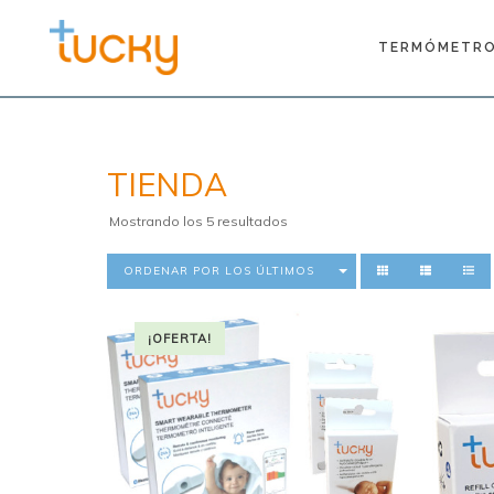
TERMÓMETRO
TIENDA
Ordenado
Mostrando los 5 resultados
por
los
ORDENAR POR LOS ÚLTIMOS
últimos
¡OFERTA!