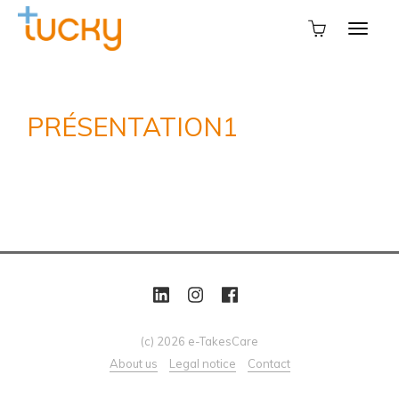
PRÉSENTATION1
(c) 2026 e-TakesCare
About us
Legal notice
Contact